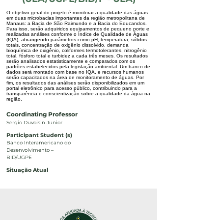
O objetivo geral do projeto é monitorar a qualidade das águas
em duas microbacias importantes da região metropolitana de
Manaus: a Bacia de São Raimundo e a Bacia do Educandos.
Para isso, serão adquiridos equipamentos de pequeno porte e
realizadas análises conforme o Índice de Qualidade de Águas
(IQA), abrangendo parâmetros como pH, temperatura, sólidos
totais, concentração de oxigênio dissolvido, demanda
bioquímica de oxigênio, coliformes termotolerantes, nitrogênio
total, fósforo total e turbidez a cada três meses. Os resultados
serão analisados estatisticamente e comparados com os
padrões estabelecidos pela legislação ambiental. Um banco de
dados será montado com base no IQA, e recursos humanos
serão capacitados na área de monitoramento de águas. Por
fim, os resultados das análises serão disponibilizados em um
portal eletrônico para acesso público, contribuindo para a
transparência e conscientização sobre a qualidade da água na
região.
Coordinating Professor
Sergio Duvoisin Junior
Participant Student (s)
Banco Interamericano do
Desenvolvimento –
BID/UGPE
Situação Atual