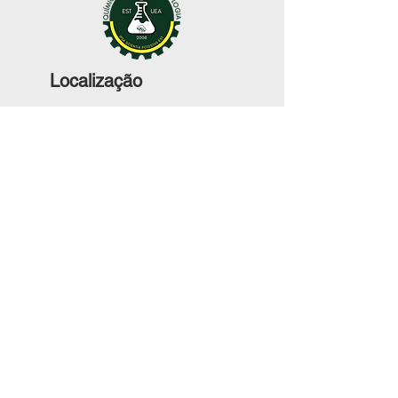
Localização
Av. Darcy Vargas, 1.200 - Parque Dez de
Novembro, Manaus - AM,
69050-020
© 2021 by
BC Graphic Design
. All
rights reserved.