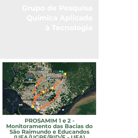
Grupo de Pesquisa
Química Aplicada
à Tecnologia
PROSAMIM 1 e 2 -
Monitoramento das Bacias do
São Raimundo e Educandos
(UEA/UGPE/BID/F - UEA)