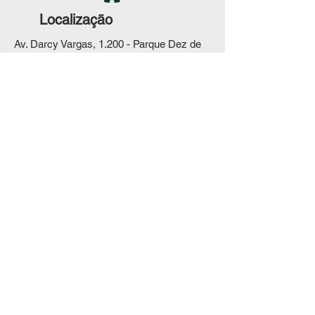
Localização
Av. Darcy Vargas, 1.200 - Parque Dez de
Novembro, Manaus - AM,
69050-020
© 2021 by
BC Graphic Design
. All
rights reserved.