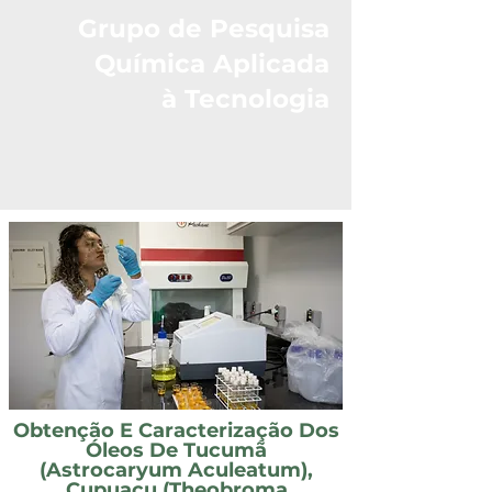
Grupo de Pesquisa
Química Aplicada
à Tecnologia
Obtenção E Caracterização Dos
Óleos De Tucumã
(Astrocaryum Aculeatum),
Cupuaçu (Theobroma