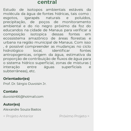
central
Estudo de isotopos ambientais estáveis da
molécula da água de fontes hídricas, tais como :
esgotos, igarapés naturais e poluídos,
precipitação, de poços de monitoramento
ambiental e do rio negro próximo da foz do
educandos na cidade de Manaus para verificar a
composição isotopica dessas fontes em
ecossistema amazônico de áreas florestas e
urbana na região municipal de Manaus. Com isso
, é possível compreender as mudanças no ciclo
hidrológico local, identificar fontes
antropogenicas, origem da água, estimativa da
proporção de contribuição de fluxos de água para
o sistema hídrico superficial, zonas de misturas (
interação entre águas superficiais e
subterrâneas), etc.
Orientador(es)
Prof. Dr. Sérgio Duvoisin Jr.
Contato
duvoisin66@hotmail.com
Autor(es)
Alexandre Souza Bastos
< Projeto Anterior
Próximo Projeto >