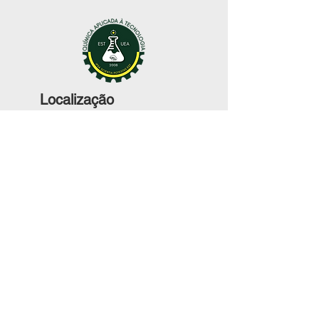
Localização
Av. Darcy Vargas, 1.200 - Parque Dez de
Novembro, Manaus - AM,
69050-020
© 2023 GP- QAT - Todos os direitos
reservados.