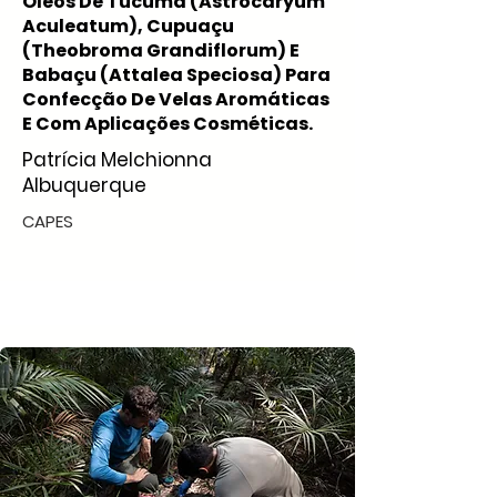
Óleos De Tucumã (Astrocaryum
Aculeatum), Cupuaçu
(Theobroma Grandiflorum) E
Babaçu (Attalea Speciosa) Para
Confecção De Velas Aromáticas
E Com Aplicações Cosméticas.
Patrícia Melchionna
Albuquerque
CAPES