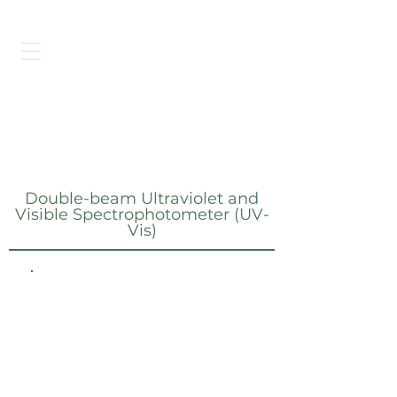
Grupo de Pesquisa
Química Aplicada
à Tecnologia
Double-beam Ultraviolet and
Visible Spectrophotometer (UV-
Vis)
Espectrofotômetro Ultravioleta e
Visível (UV-Vis) duplo feixe
Leia mais...