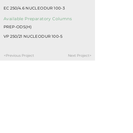
EC 250/4.6 NUCLEODUR 100-3
Available Preparatory Columns
PREP-ODS(H)
VP 250/21 NUCLEODUR 100-5
<Previous Project
Next Project>
Localização
Av. Darcy Vargas, 1.200 - Parque Dez de
Novembro, Manaus - AM,
69050-020