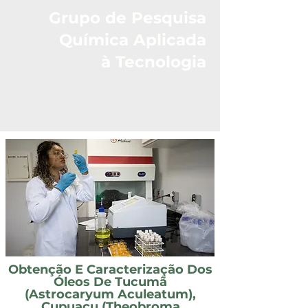
Grupo de Pesquisa
Química Aplicada
à Tecnologia
Obtenção E Caracterização Dos
Óleos De Tucumã
(Astrocaryum Aculeatum),
Cupuaçu (Theobroma